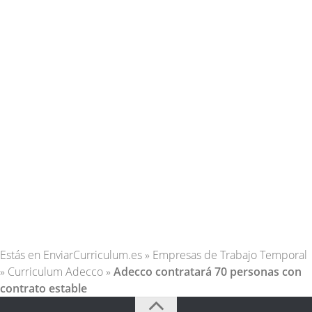
Estás en
EnviarCurriculum.es
»
Empresas de Trabajo Temporal
»
Curriculum Adecco
»
Adecco contratará 70 personas con
contrato estable