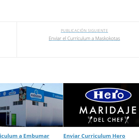
PUBLICACIÓN SIGUIENTE
Enviar el Currículum a Maskokotas
riculum a Embumar
Enviar Curriculum Hero