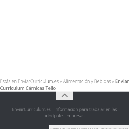
Estás en
EnviarCurriculum.es
»
Alimentación y Bebidas
»
Enviar
Curriculum Cárnicas Tello
EnviarCurriculum.es - Información para trabajar en las
principales empresas.
Política de Cookies
|
Aviso Legal - Política Privacidad