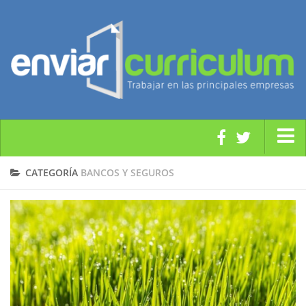
Modelos y Plantillas CV
CATEGORÍA
BANCOS Y SEGUROS
Orientación Laboral
Noticias Empleo
Subvenciones y Ayudas
Empleo Público y Formación
Enviar CV a Empresas