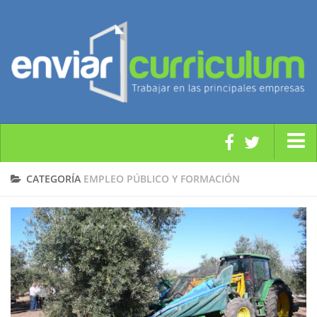
Modelos y Plantillas CV
CATEGORÍA
EMPLEO PÚBLICO Y FORMACIÓN
Orientación Laboral
Noticias Empleo
Subvenciones y Ayudas
Empleo Público y Formación
Enviar CV a Empresas