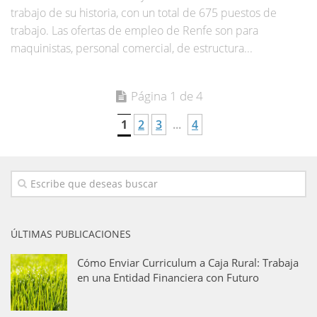
trabajo de su historia, con un total de 675 puestos de
trabajo. Las ofertas de empleo de Renfe son para
maquinistas, personal comercial, de estructura...
Página 1 de 4
1
2
3
...
4
ÚLTIMAS PUBLICACIONES
Cómo Enviar Curriculum a Caja Rural: Trabaja
en una Entidad Financiera con Futuro