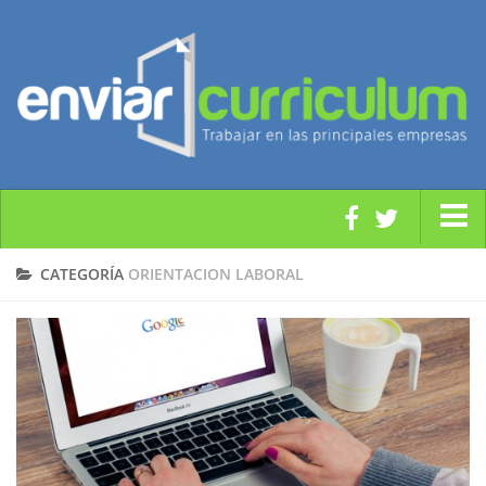
Modelos y Plantillas CV
CATEGORÍA
ORIENTACION LABORAL
Orientación Laboral
Noticias Empleo
Subvenciones y Ayudas
Empleo Público y Formación
Enviar CV a Empresas