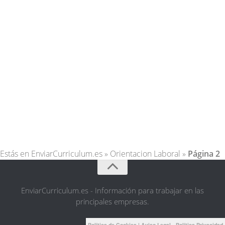
Estás en
EnviarCurriculum.es
»
Orientacion Laboral
»
Página 2
EnviarCurriculum.es - Información para trabajar en las
principales empresas.
Política de Cookies
|
Aviso Legal - Política Privacidad