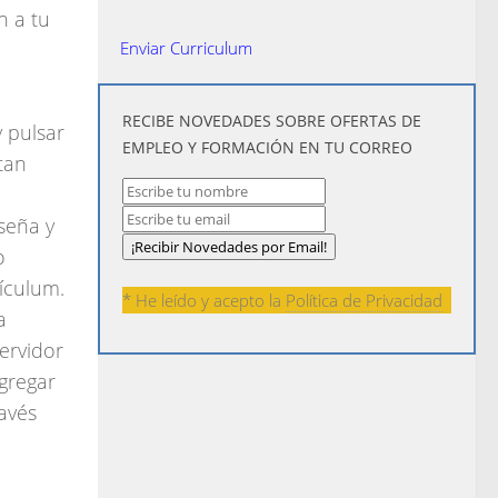
n a tu
Enviar Curriculum
​RECIBE NOVEDADES SOBRE OFERTAS DE
y pulsar
EMPLEO Y FORMACIÓN EN TU CORREO
tan
seña y
o
rículum.
* He leído y acepto la
Política de Privacidad
a
ervidor
agregar
avés