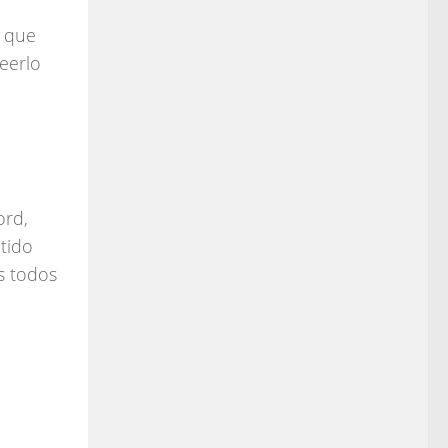
e que
leerlo
ord,
tido
s todos