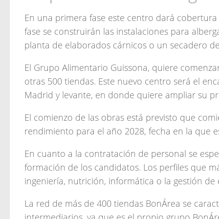
En una primera fase este centro dará cobertura l
fase se construirán las instalaciones para albe
planta de elaborados cárnicos o un secadero d
El Grupo Alimentario Guissona, quiere comenzar
otras 500 tiendas. Este nuevo centro será el en
Madrid y levante, en donde quiere ampliar su pr
El comienzo de las obras está previsto que comi
rendimiento para el año 2028, fecha en la que 
En cuanto a la contratación de personal se esp
formación de los candidatos. Los perfiles que 
ingeniería, nutrición, informática o la gestión d
La red de más de 400 tiendas BonÁrea se caracte
intermediarios, ya que es el propio grupo BonÁr