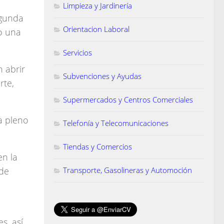
Limpieza y Jardinería
egunda
Orientacion Laboral
mo una
Servicios
 abrir
Subvenciones y Ayudas
rte,
Supermercados y Centros Comerciales
a pleno
Telefonía y Telecomunicaciones
Tiendas y Comercios
en la
 de
Transporte, Gasolineras y Automoción
s, así