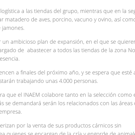
ogística a las tiendas del grupo, mientras que en la s
rgar matadero de aves, porcino, vacuno y ovino, así co
e jamones.
 un ambicioso plan de expansión, en el que se quieren
cargado de abastecer a todos las tiendas de la zona No
esencia.
encen a finales del próximo año, y se espera que esté 
estarán trabajando unas 4.000 personas.
era que el INAEM colabore tanto en la selección como 
más se demandará serán los relacionados con las áreas
e empresa.
rizan por la venta de sus productos cárnicos sin
ea quienes se encargan de la cría y engorde de animale