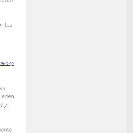
Antes
pleo-y-
las
ueden
s-y-
mente