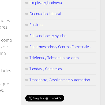
Limpieza y Jardinería
Orientacion Laboral
 no es
Servicios
ares
Subvenciones y Ayudas
es como
s de
Supermercados y Centros Comerciales
como
Telefonía y Telecomunicaciones
Tiendas y Comercios
idades
Transporte, Gasolineras y Automoción
s que
s,