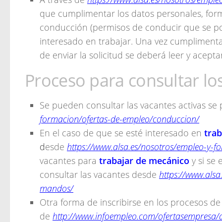
que cumplimentar los datos personales, for
conducción (permisos de conducir que se pos
interesado en trabajar. Una vez cumplimenta
de enviar la solicitud se deberá leer y aceptar
Proceso para consultar lo
Se pueden consultar las vacantes activas se
formacion/ofertas-de-empleo/conduccion/
En el caso de que se esté interesado en
tra
d
esde
https://www.alsa.es/nosotros/empleo-y-
vacantes para
trabajar de mecánico
y si se 
consultar las vacantes desde
https://www.alsa
mandos/
Otra forma de inscribirse en los procesos de 
de
http://www.infoempleo.com/ofertasempresa/