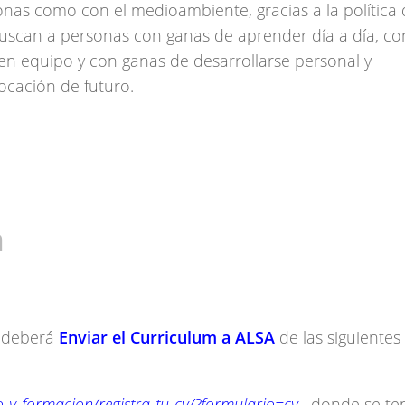
as como con el medioambiente, gracias a la política
Buscan a personas con ganas de aprender día a día, co
 en equipo y con ganas de desarrollarse personal y
cación de futuro.
a
e deberá
Enviar el Curriculum a ALSA
de las siguientes
o-y-formacion/registra-tu-cv/?formulario=cv
, donde se te