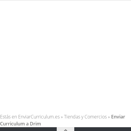
Estás en
EnviarCurriculum.es
»
Tiendas y Comercios
»
Enviar
Curriculum a Drim