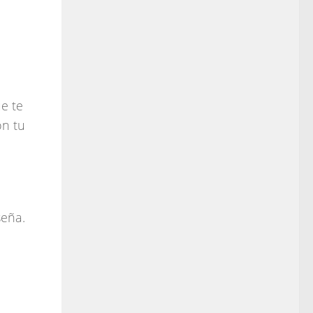
ue te
on tu
seña.