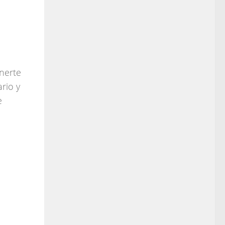
nerte
rio y
e