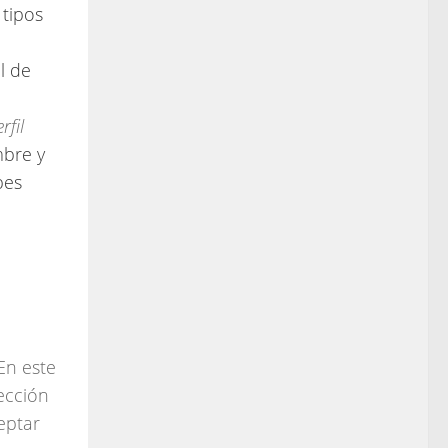
 tipos
l de
rfil
mbre y
bes
En este
rección
eptar