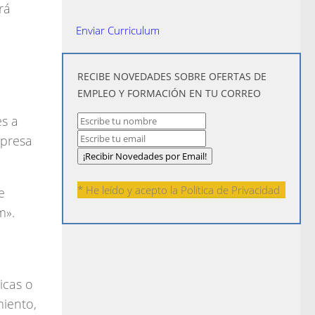
rá
Enviar Curriculum
​RECIBE NOVEDADES SOBRE OFERTAS DE
EMPLEO Y FORMACIÓN EN TU CORREO
es a
presa
* He leído y acepto la
Política de Privacidad
e
m».
icas o
miento,