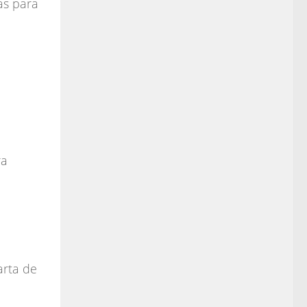
as para
ra
arta de