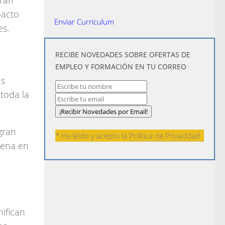
eran
pacto
Enviar Curriculum
es.
​RECIBE NOVEDADES SOBRE OFERTAS DE
EMPLEO Y FORMACIÓN EN TU CORREO
as
toda la
gran
* He leído y acepto la
Política de Privacidad
dena en
nifican