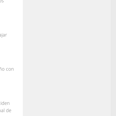
os
ajar
año con
ciden
nal de