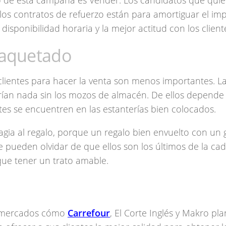
tivo de esta campaña es Vender. Los candidatos que qui
los contratos de refuerzo están para amortiguar el im
disponibilidad horaria y la mejor actitud con los client
aquetado
clientes para hacer la venta son menos importantes. L
ían nada sin los mozos de almacén. De ellos depende 
tes se encuentren en las estanterías bien colocados.
gia al regalo, porque un regalo bien envuelto con un 
se pueden olvidar de que ellos son los últimos de la ca
que tener un trato amable.
ermercados cómo
Carrefour
, El Corte Inglés y Makro pla