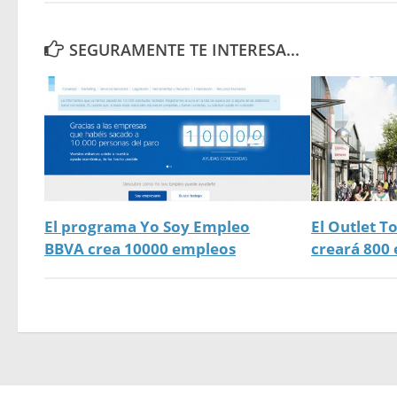
SEGURAMENTE TE INTERESA...
El programa Yo Soy Empleo
El Outlet T
BBVA crea 10000 empleos
creará 800