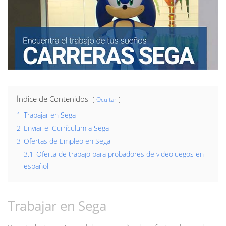
Índice de Contenidos
Ocultar
1
Trabajar en Sega
2
Enviar el Currículum a Sega
3
Ofertas de Empleo en Sega
3.1
Oferta de trabajo para probadores de videojuegos en
español
Trabajar en Sega