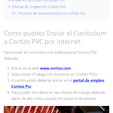
4
Enviar el Currículum a Cortizo PVC
5
Ofertas de Empleo en Cortizo PVC
5.1
Técnicos de mantenimiento en Cortizo Pvc
Como puedes Enviar el Currículum
a Cortizo PVC por internet
Para enviar el currículum a la multinacional Cortizo PVC
deberás:
Entrar en la web
www.cortizo.com
Seleccionar «Trabaja con Nosotros en Cortizo PVC»
A continuación deberás entrar en el
portal de empleo
Cortizo Pvc
Para poder inscribirte en las ofertas de trabajo deberás
darte de alta como usuario en el portal de empleo