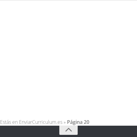
Estás en
EnviarCurriculum.es
»
Página 20