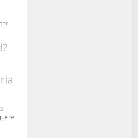
 por
d?
ria
as
que te