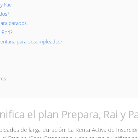
 y Pae
dos?
para parados
a Red?
mentaria para desempleados?
res
fica el plan Prepara, Rai y P
leados de larga duración: La Renta Activa de Inserción 