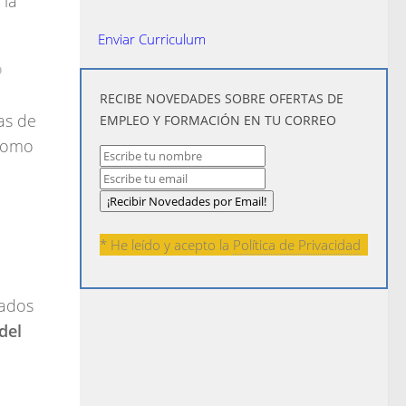
 la
Enviar Curriculum
?
​RECIBE NOVEDADES SOBRE OFERTAS DE
as de
EMPLEO Y FORMACIÓN EN TU CORREO
 como
* He leído y acepto la
Política de Privacidad
rados
del