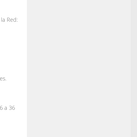
 la Red:
es.
 6 a 36