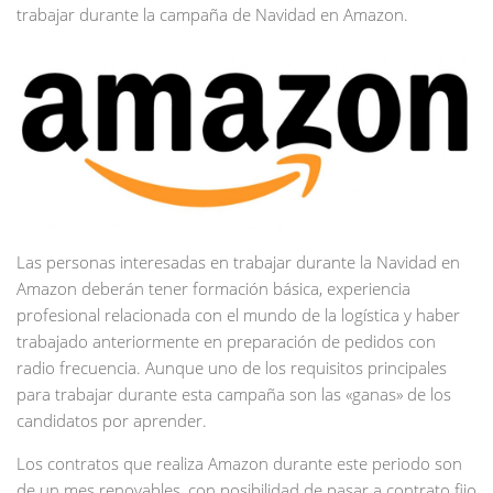
trabajar durante la campaña de Navidad en Amazon.
Las personas interesadas en trabajar durante la Navidad en
Amazon deberán tener formación básica, experiencia
profesional relacionada con el mundo de la logística y haber
trabajado anteriormente en preparación de pedidos con
radio frecuencia. Aunque uno de los requisitos principales
para trabajar durante esta campaña son las «ganas» de los
candidatos por aprender.
Los contratos que realiza Amazon durante este periodo son
de un mes renovables, con posibilidad de pasar a contrato fijo